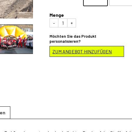
Menge
AUFBLASBARER
-
+
BOGEN
Menge
Möchten Sie das Produkt
personalisieren?
ZUM ANGEBOT HINZUFÜGEN
nen