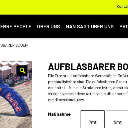
Konta
EERRE PEOPLE
ÜBER UNS
MAN SAGT ÜBER UNS
PR
ASBARER BOGEN
AUFBLASBARER B
Elle Erre stellt aufblasbare Werbebögen für Ve
personalisierbar sind. Die aufblasbaren Struk
der kalte Luft in die Strukturen leitet, damit 
fertigen verschiedene Arten von aufblasbaren
dreidimensional, usw.
Maßnahme
7mt
9mt