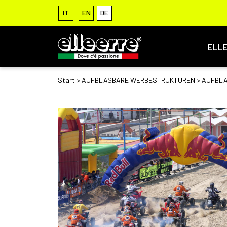
IT
EN
DE
ELL
Start
>
AUFBLASBARE WERBESTRUKTUREN
> AUFBL