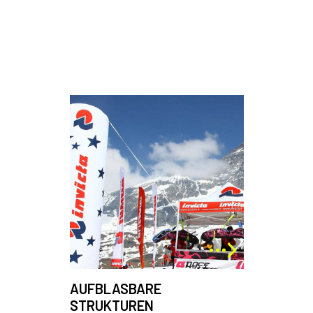
Dieses
Produkt
weist
mehrere
Varianten
auf.
Die
Optionen
können
auf
der
Produktseite
AUFBLASBARE
gewählt
STRUKTUREN