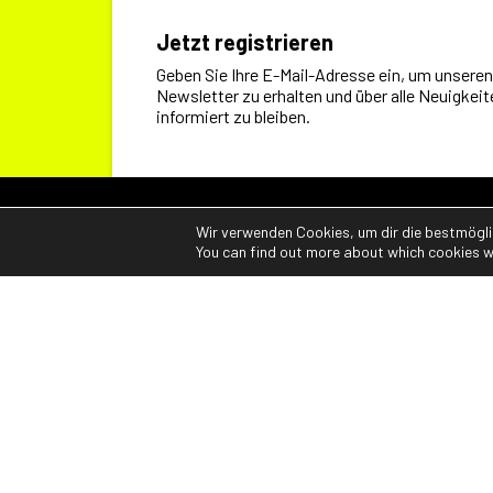
Jetzt registrieren
Geben Sie Ihre E-Mail-Adresse ein, um unseren
Newsletter zu erhalten und über alle Neuigkeit
informiert zu bleiben.
Wir verwenden Cookies, um dir die bestmögli
You can find out more about which cookies w
ELLE-ERRE SRL
Viale Piave, 86
24022 Alzano Lombardo (BG) – Italy
tel.:
+39 035 470 527
fax: +39 035 522 097
E-mail:
info@elleerre.it