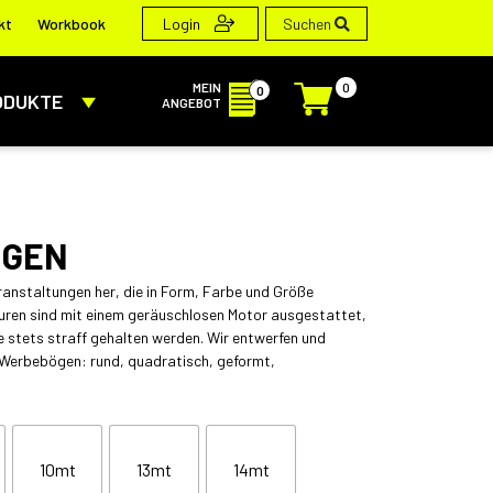
Suchen
kt
Workbook
Login
MEIN
0
0
ODUKTE
ANGEBOT
OGEN
ranstaltungen her, die in Form, Farbe und Größe
turen sind mit einem geräuschlosen Motor ausgestattet,
sie stets straff gehalten werden. Wir entwerfen und
 Werbebögen: rund, quadratisch, geformt,
10mt
13mt
14mt