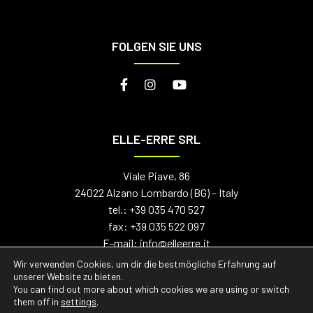
FOLGEN SIE UNS
ELLE-ERRE SRL
Viale Piave, 86
24022 Alzano Lombardo (BG) – Italy
tel.:
+39 035 470 527
fax: +39 035 522 097
E-mail:
info@elleerre.it
PEC (Zertifizierte E-Mail):
elleerre@propec.it
Wir verwenden Cookies, um dir die bestmögliche Erfahrung auf
USt.- und Steuernummer: 03504140165
unserer Website zu bieten.
You can find out more about which cookies we are using or switch
Grundkapital €300.000,00 voll eingezahlt
them off in
settings
.
© 2021 Elle-Erre Srl