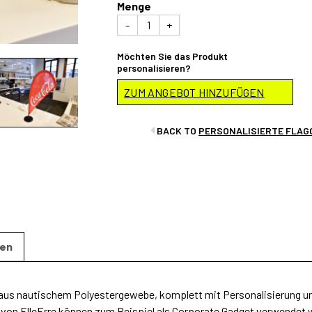
Menge
EASY-
-
+
FLAG
TABLE
Menge
Möchten Sie das Produkt
personalisieren?
ZUM ANGEBOT HINZUFÜGEN
BACK TO
PERSONALISIERTE FLAG
nen
e aus nautischem Polyestergewebe, komplett mit Personalisierung u
von ElleErre können zum Beispiel als Corporate Gadget verwendet wer