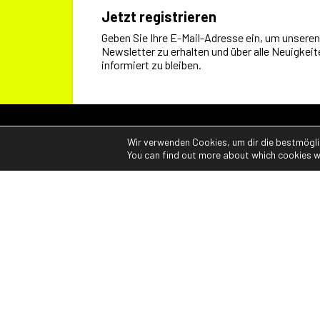
Jetzt registrieren
Geben Sie Ihre E-Mail-Adresse ein, um unseren
Newsletter zu erhalten und über alle Neuigkeit
informiert zu bleiben.
Wir verwenden Cookies, um dir die bestmögli
You can find out more about which cookies w
ELLE-ERRE SRL
Viale Piave, 86
24022 Alzano Lombardo (BG) – Italy
tel.:
+39 035 470 527
fax: +39 035 522 097
E-mail:
info@elleerre.it
PEC (Zertifizierte E-Mail):