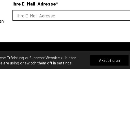
Ihre E-Mail-Adresse*
en
che Erfahrung auf unserer Website zu bieten.
Akzeptieren
e are using or switch them off in
settings
.
HIGHLIGHTS
EASY-GAZEBO
SPORTSWEAR
EASY-RELAX SITZPLATZ
PERSONALISIERBARE
AUFBLASBARE STRUKTU