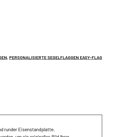
GEN
,
PERSONALISIERTE SEGELFLAGGEN EASY-FLAG
nd runder Eisenstandplatte.
den, um ein originelles Bild Ihrer