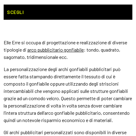
Q
p
SCEGLI
h
p
va
L
Elle Erre si occupa di progettazione e realizzazione di diverse
o
tipologie di
arco pubblicitario gonfiabile
: tondo, quadrato,
p
sagomato, tridimensionale ecc.
e
s
La personalizzazione degli archi gonfiabili pubblicitari può
ne
essere fatta stampando direttamente il tessuto di cui è
p
composto il gonfiabile oppure utilizzando degli striscioni
de
intercambiabili che vengono applicati sulle strutture gonfiabili
p
grazie ad un comodo velcro. Questo permette di poter cambiare
la personalizzazione di volta in volta senza dover cambiare
l’intera struttura dell’arco gonfiabile pubblicitario, consentendo
quindi un notevole risparmio economico e di materiali.
Gli archi pubblicitari personalizzati sono disponibili in diverse