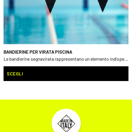
BANDIERINE PER VIRATA PISCINA
Le bandierine segnavirata rappresentano un elemento indispensabile per tutte le piscine che ospitano gare, manifestazioni o attività di nuoto in corsia
Q
p
SCEGLI
h
p
va
L
o
p
e
s