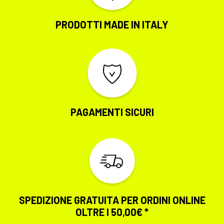
ne
p
PRODOTTI MADE IN ITALY
de
p
PAGAMENTI SICURI
SPEDIZIONE GRATUITA PER ORDINI ONLINE
OLTRE I 50,00€ *