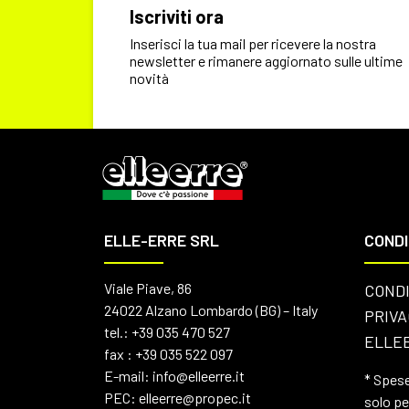
Iscriviti ora
Inserisci la tua mail per ricevere la nostra
newsletter e rimanere aggiornato sulle ultime
novità
ELLE-ERRE SRL
CONDI
Viale Piave, 86
CONDI
24022 Alzano Lombardo (BG) – Italy
PRIVA
tel.:
+39 035 470 527
ELLEE
fax : +39 035 522 097
E-mail:
info@elleerre.it
* Spese
PEC:
elleerre@propec.it
solo pe