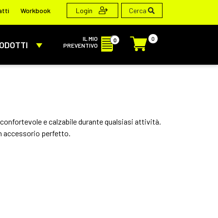
Cerca
tti
Workbook
Login
IL MIO
0
0
ODOTTI
PREVENTIVO
confortevole e calzabile durante qualsiasi attività.
un accessorio perfetto.