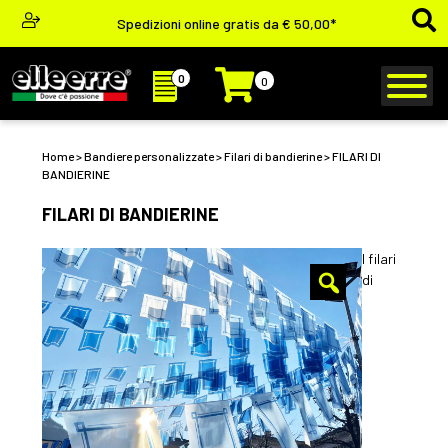
Spedizioni online gratis da € 50,00*
0
0
Home
>
Bandiere personalizzate
>
Filari di bandierine
> FILARI DI
BANDIERINE
FILARI DI BANDIERINE
I filari
di