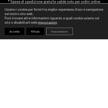
* Spese di spedizione gratuite valide solo per ordini online
Usiamo i cookie per fornirti la miglior esperienza d'uso e navigazione
IN EVIDENZA
sul nostro sito web.
Puoi trovare altre informazioni riguardo a quali cookie usiamo sul
sito o disabilitarli nelle
impostazioni
.
EASY-GAZEBO
Accetta
Rifiuta
Impostazioni
ABBIGLIAMENTO SPORTIVO
POUF EASY-RELAX
GONFIABILI PERSONALIZZATI
BANDIERE PERSONALIZZATE
BLOG
PUBBLICA AMMINISTRAZIONE
METODI DI PAGAMENTO